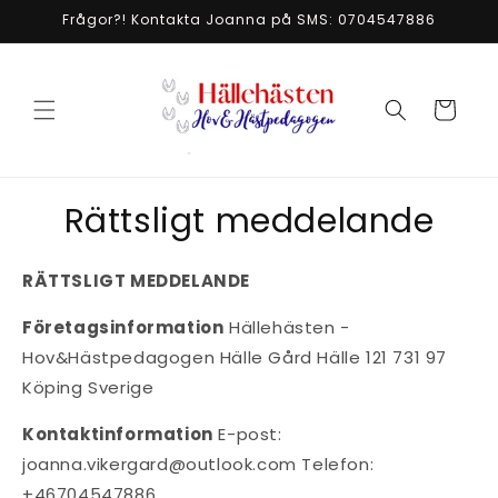
vidare
Frågor?! Kontakta Joanna på SMS: 0704547886
till
innehåll
Varukorg
Rättsligt meddelande
RÄTTSLIGT MEDDELANDE
Företagsinformation
Hällehästen -
Hov&Hästpedagogen Hälle Gård Hälle 121 731 97
Köping Sverige
Kontaktinformation
E-post:
joanna.vikergard@outlook.com
Telefon:
+46704547886